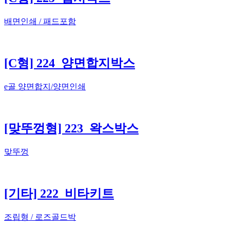
배면인쇄 / 패드포함
[C형] 224_양면합지박스
e골 양면합지/양면인쇄
[맞뚜껑형] 223_왁스박스
맞뚜껑
[기타] 222_비타키트
조립형 / 로즈골드박