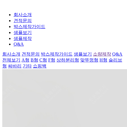
회사소개
견적문의
박스제작가이드
샘플보기
샘플제작
Q&A
회사소개
견적문의
박스제작가이드
샘플보기
소량제작
Q&A
전체보기
A형
B형
C형
F형
상하분리형
맞뚜껑형
H형
슬리브
형
싸바리
기타
쇼핑백