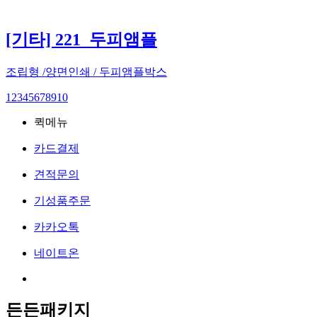
[기타] 221_두피앰플
조립형 /양면인쇄 / 두피앰플박스
1
2
3
4
5
6
7
8
9
10
퀵메뉴
카드결제
견적문의
기성품주문
카카오톡
네이트온
든든패키지