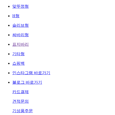
맞뚜껑형
H형
슬리브형
싸바리형
표지바리
기타형
쇼핑백
인스타그램 바로가기
블로그 바로가기
카드결제
견적문의
기성품주문