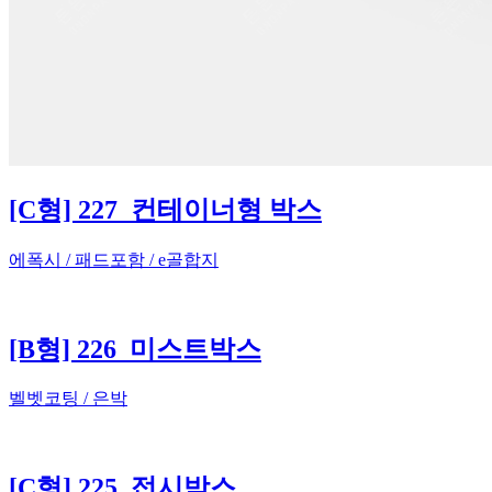
[C형] 227_컨테이너형 박스
에폭시 / 패드포함 / e골합지
[B형] 226_미스트박스
벨벳코팅 / 은박
[C형] 225_접시박스