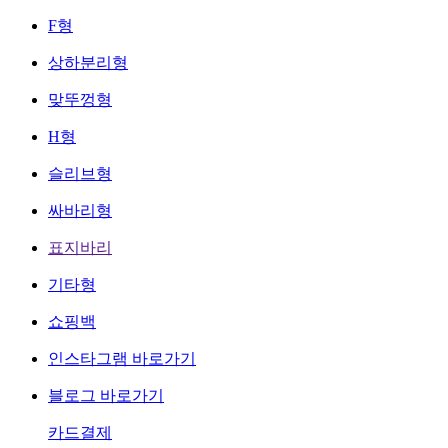
F형
상하분리형
맞뚜껑형
H형
슬리브형
싸바리형
표지바리
기타형
쇼핑백
인스타그램 바로가기
블로그 바로가기
카드결제